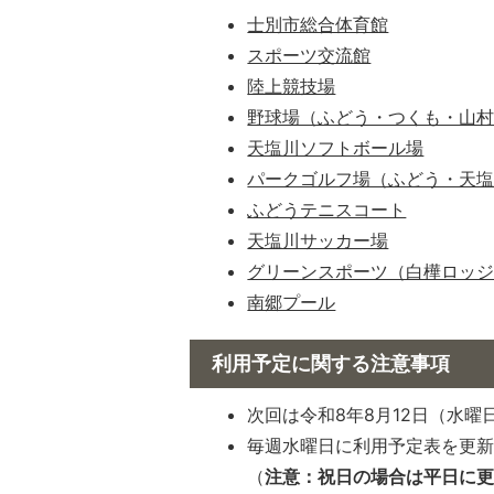
士別市総合体育館
スポーツ交流館
陸上競技場
野球場（ふどう・つくも・山
天塩川ソフトボール場
パークゴルフ場（ふどう・天
ふどうテニスコート
天塩川サッカー場
グリーンスポーツ（白樺ロッ
南郷プール
利用予定に関する注意事項
次回は令和8年8月12日（水
毎週水曜日に利用予定表を更
（
注意：祝日の場合は平日に