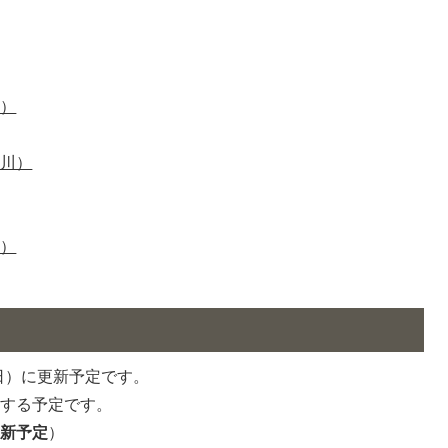
村）
塩川）
ジ）
曜日）に更新予定です。
新する予定です。
更新予定
）