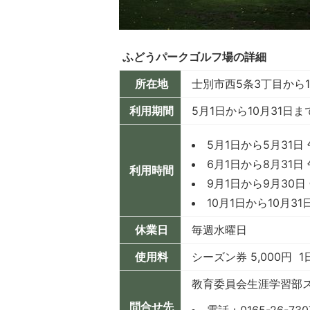
ふどうパークゴルフ場の詳細
所在地
士別市西5条3丁目から
利用期間
5月1日から10月31日ま
5月1日から5月31日
6月1日から8月31日
利用時間
9月1日から9月30日
10月1日から10月3
休業日
毎週水曜日
使用料
シーズン券 5,000円 1
教育委員会生涯学習部
問合せ先
電話：0165-26-730