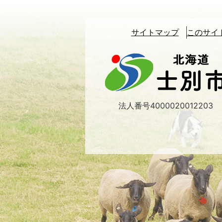
サイトマップ
このサイ
北
海
道
士
別
法人番号4000020012203
市