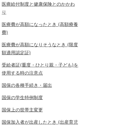
医療給付制度と健康保険とのかかわ
り
医療費が高額になったとき (高額療養
費)
医療費が高額になりそうなとき (限度
額適用認定証)
受給者証(重度・ひとり親・子ども)を
使用する時の注意点
国保の各種手続き・届出
国保の学生特例制度
国保上の世帯主変更
国保加入者が出産したとき (出産育児