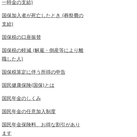
一時金の支給)
国保加入者が死亡したとき (葬祭費の
支給)
国保税の口座振替
国保税の軽減 (解雇・倒産等により離
職した人)
国保税算定に伴う所得の申告
国民健康保険(国保)とは
国民年金のしくみ
国民年金の任意加入制度
国民年金保険料、お得な割引があり
ます