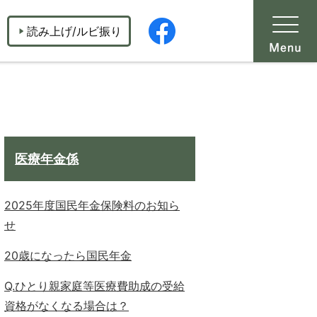
読み上げ/ルビ振り
医療年金係
2025年度国民年金保険料のお知ら
せ
20歳になったら国民年金
Q.ひとり親家庭等医療費助成の受給
資格がなくなる場合は？