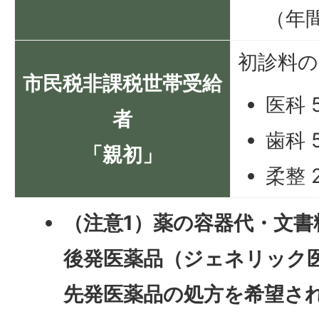
（年間
初診料の
市民税非課税世帯受給
医科 
者
歯科 
「親初」
柔整 
（注意1）薬の容器代・文
後発医薬品（ジェネリック
先発医薬品の処方を希望さ