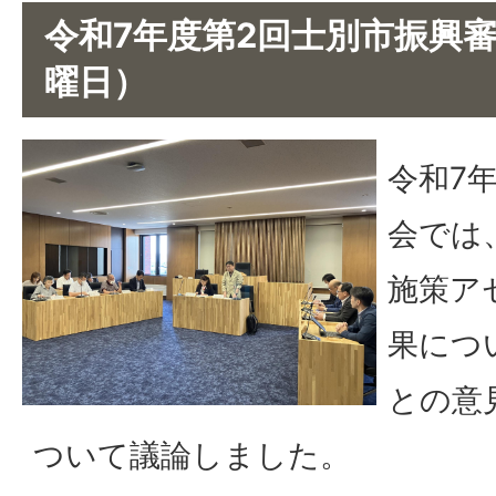
令和7年度第2回士別市振興審
曜日）
令和7
会では
施策ア
果につ
との意
ついて議論しました。