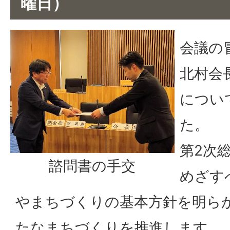
曜日）
会議の
北村会
につい
た。
第2次
諮問書の手交
めざす
やまちづくりの基本方針を明ら
たなまちづくりを推進します。