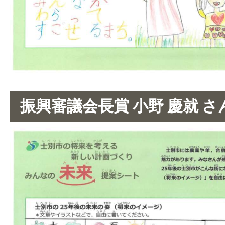
振興審議会長賞 小野 慶就 さ