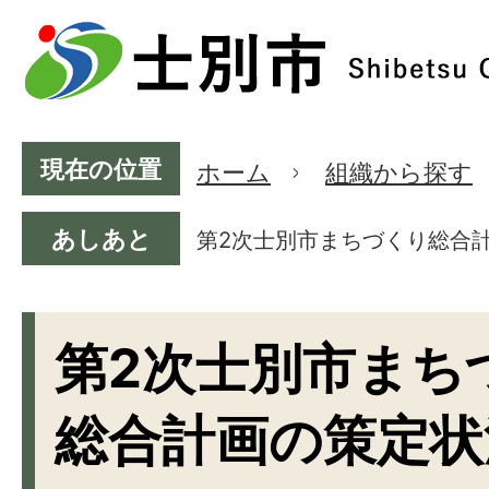
現在の位置
ホーム
組織から探す
あしあと
第2次士別市まちづくり総合
第2次士別市まち
総合計画の策定状