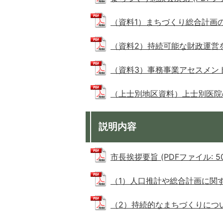
（資料1）まちづくり総合計画の基本
（資料2）持続可能な財政運営をめざ
（資料3）事務事業アセスメントによ
（上士別地区資料）上士別医院の診療
説明内容
市長挨拶要旨 (PDFファイル: 50.
（1）人口推計や総合計画に関する基
（2）持続的なまちづくりについて (