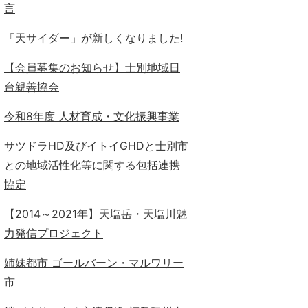
言
「天サイダー」が新しくなりました!
【会員募集のお知らせ】士別地域日
台親善協会
令和8年度 人材育成・文化振興事業
サツドラHD及びイトイGHDと士別市
との地域活性化等に関する包括連携
協定
【2014～2021年】天塩岳・天塩川魅
力発信プロジェクト
姉妹都市 ゴールバーン・マルワリー
市