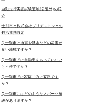
自動走行実証試験適地(公道外)の紹
介
士別市と株式会社ブリヂストンとの
包括連携協定
Q.士別市は地震や洪水などの災害が
多い地域ですか？
Q.士別市では自動車をもっていない
と不便ですか？
Q.士別市では家庭ごみは有料です
か？
Q.士別市にはどのようなスポーツ施
設がありますか？