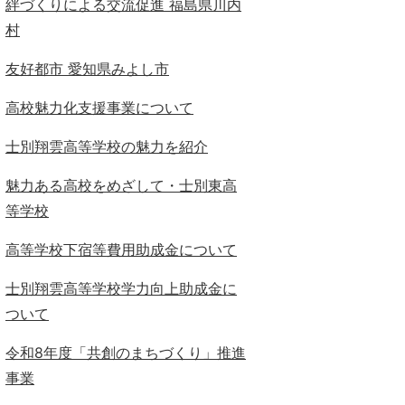
絆づくりによる交流促進 福島県川内
村
友好都市 愛知県みよし市
高校魅力化支援事業について
士別翔雲高等学校の魅力を紹介
魅力ある高校をめざして・士別東高
等学校
高等学校下宿等費用助成金について
士別翔雲高等学校学力向上助成金に
ついて
令和8年度「共創のまちづくり」推進
事業