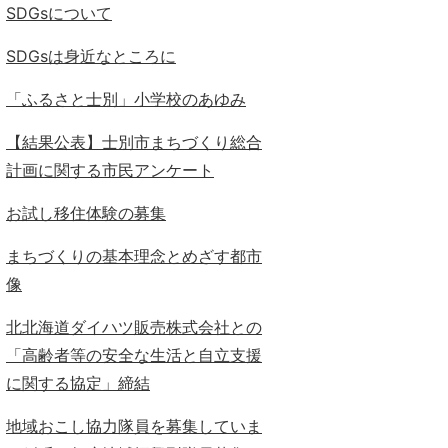
SDGsについて
SDGsは身近なところに
「ふるさと士別」小学校のあゆみ
【結果公表】士別市まちづくり総合
計画に関する市民アンケート
お試し移住体験の募集
まちづくりの基本理念とめざす都市
像
北北海道ダイハツ販売株式会社との
「高齢者等の安全な生活と自立支援
に関する協定」締結
地域おこし協力隊員を募集していま