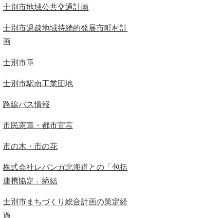
士別市地域公共交通計画
士別市過疎地域持続的発展市町村計
画
士別市章
士別市駅南工業団地
路線バス情報
市民憲章・都市宣言
市の木・市の花
株式会社レバンガ北海道との「包括
連携協定」締結
士別市まちづくり総合計画の策定経
過