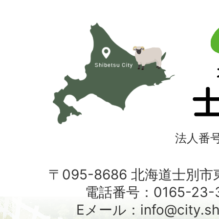
北
海
道
士
別
市
法人番号4
〒095-8686 北海道士別
電話番号：0165-23-3
Eメール：info@city.shib