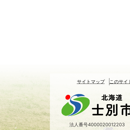
サイトマップ
このサイ
北
海
道
士
別
法人番号4000020012203
市