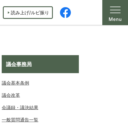
読み上げ/ルビ振り
議会事務局
議会基本条例
議会改革
会議録・議決結果
一般質問通告一覧