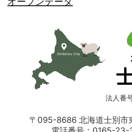
オープンデータ
北
海
道
士
別
市
法人番号4
〒095-8686 北海道士別
電話番号：0165-23-3