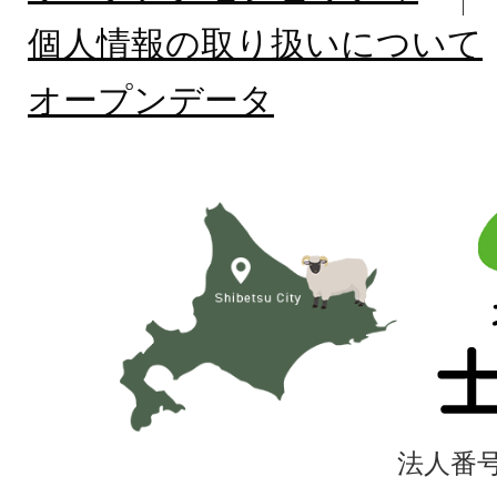
個人情報の取り扱いについて
オープンデータ
北
海
道
士
別
市
法人番号4