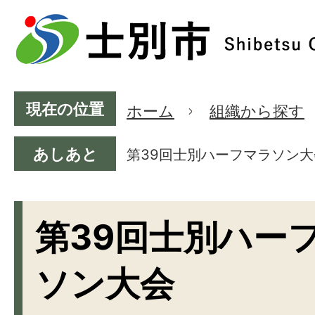
現在の位置
ホーム
組織から探す
あしあと
第39回士別ハーフマラソン大
第39回士別ハー
ソン大会