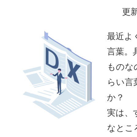
更新
最近よ
言葉。
ものな
らい言
か？
実は、
なとこ