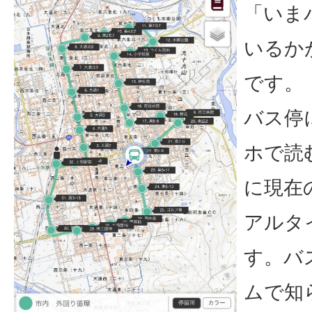
「いま
いるか
です。
バス停
ホで読
に現在
アルタ
す。バ
ムで知