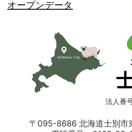
オープンデータ
北
海
道
士
別
市
法人番号4
〒095-8686 北海道士別