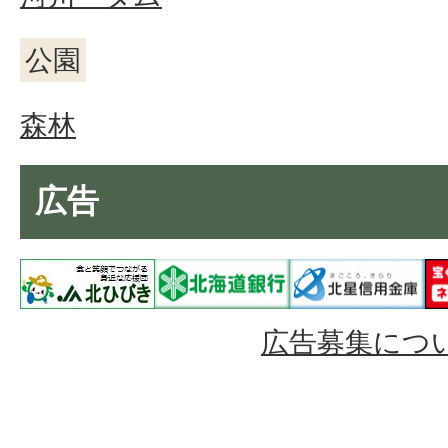
公園
森林
広告
広告募集につ