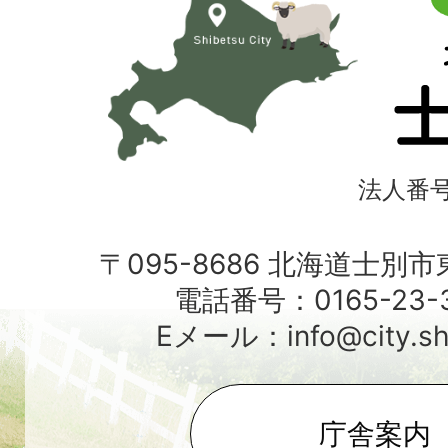
道
士
別
市
法人番号4
〒095-8686 北海道士別
電話番号：0165-23-3
Eメール：info@city.shib
庁舎案内