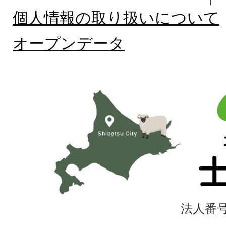
個人情報の取り扱いについて
オープンデータ
北
海
道
士
別
市
法人番号4