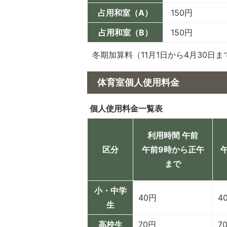
占用和室（A）
150円
占用和室（B）
150円
冬期加算料（11月1日から4月30日
体育室個人使用料金
個人使用料金一覧表
利用時間 午前
区分
午前9時から正午
まで
小・中学
40円
4
生
高校生
70円
7