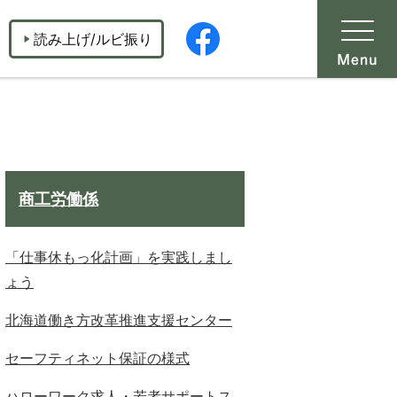
読み上げ/ルビ振り
商工労働係
「仕事休もっ化計画」を実践しまし
ょう
北海道働き方改革推進支援センター
セーフティネット保証の様式
ハローワーク求人・若者サポートス