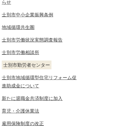
らせ
士別市中小企業振興条例
地域循環共生圏
士別市労働状況実態調査報告
士別市労働相談所
士別市勤労者センター
士別市地域循環型住宅リフォーム促
進助成金について
新たに退職金共済制度に加入
育児・介護休業法
雇用保険制度の改正