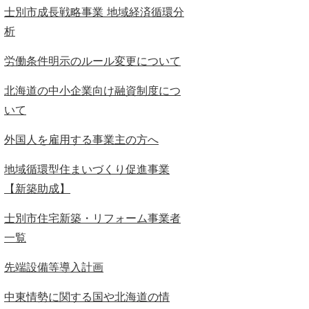
士別市成長戦略事業 地域経済循環分
析
労働条件明示のルール変更について
北海道の中小企業向け融資制度につ
いて
外国人を雇用する事業主の方へ
地域循環型住まいづくり促進事業
【新築助成】
士別市住宅新築・リフォーム事業者
一覧
先端設備等導入計画
中東情勢に関する国や北海道の情