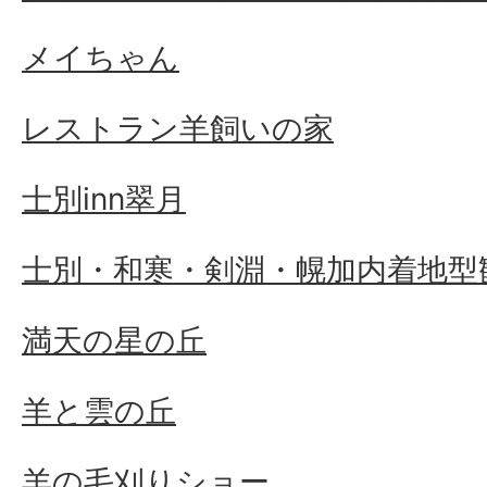
メイちゃん
レストラン羊飼いの家
士別inn翠月
士別・和寒・剣淵・幌加内着地型
満天の星の丘
羊と雲の丘
羊の毛刈りショー