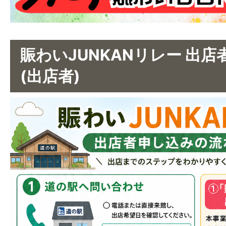
賑わいJUNKANリレー 出
(出店者)