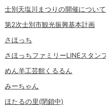
士別天塩川まつりの開催について
第2次士別市観光振興基本計画
さほっち
さほっちファミリーLINEスタン
めん羊工芸館くるるん
みーちゃん
ほたるの里(閉鎖中)