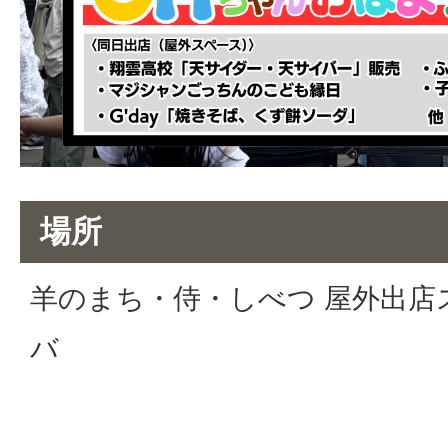
場所
羊のまち・侍・しべつ 屋外出店
バ