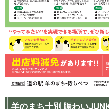
羊のまち士別 賑わいJUN