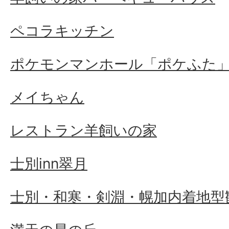
ペコラキッチン
ポケモンマンホール「ポケふた
メイちゃん
レストラン羊飼いの家
士別inn翠月
士別・和寒・剣淵・幌加内着地型