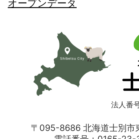
オープンデータ
北
海
道
士
別
市
法人番号4
〒095-8686 北海道士別