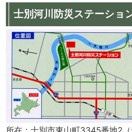
士別河川防災ステーショ
所在：士別市東山町3345番地2