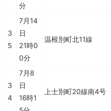
分
7月14
3
日
温根別町北11線
5
21時0
0分
7月8
3
日
上士別町20線南4号
4
16時1
5分