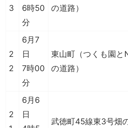
3
6時50
の道路）
分
6月7
2
日
東山町（つくも園とN
2
7時00
の道路）
分
6月6
2
日
武徳町45線東3号畑