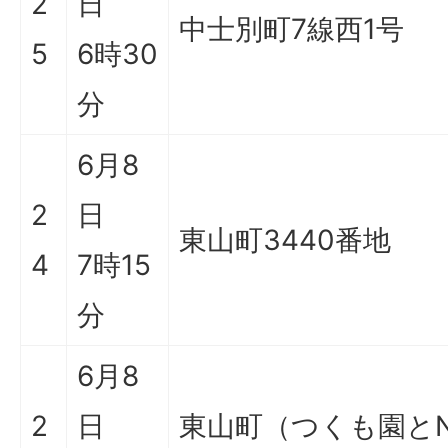
2
日
中士別町7線西1号
5
6時30
分
6月8
2
日
東山町3440番地
4
7時15
分
6月8
2
日
東山町（つくも園とN