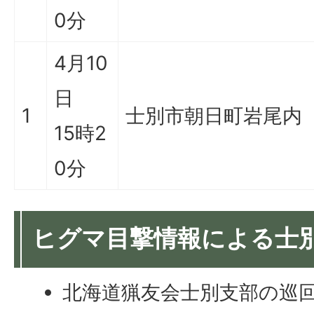
0分
4月10
日
1
士別市朝日町岩尾内
15時2
0分
ヒグマ目撃情報による士
北海道猟友会士別支部の巡