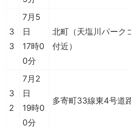
7月5
3
日
北町（天塩川パーク
3
17時0
付近）
0分
7月2
3
日
多寄町33線東4号道
2
19時0
0分