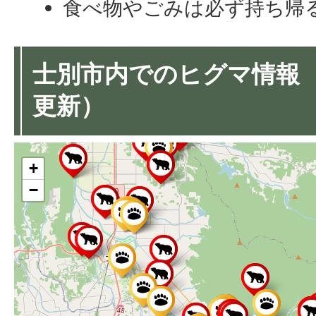
食べ物やごみは必ず持ち帰
士別市内でのヒグマ情報 
更新）
+
−