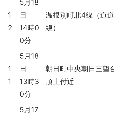
5月18
1
日
温根別町北4線（道
2
14時0
線）
0分
5月18
1
日
朝日町中央朝日三望
1
13時3
頂上付近
0分
5月17