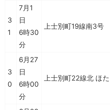
7月1
3
日
上士別町19線南3号
1
6時30
分
6月27
3
日
上士別町22線北 ほ
0
6時00
分