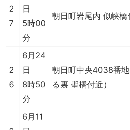
2
日
朝日町岩尾内 似峡橋
7
5時00
分
6月24
2
日
朝日町中央4038番
6
8時50
る裏 聖橋付近）
分
6月11