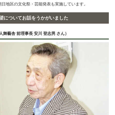
朝日地区の文化祭・芸能発表も実施しています。
望についてお話をうかがいました
舞藝舎 前理事長 安川 登志男 さん）