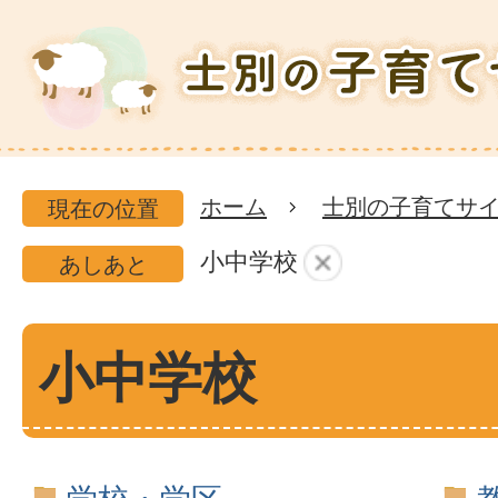
士
別
市
の
ホーム
士別の子育てサ
現在の位置
子
小中学校
あしあと
育
て
小中学校
サ
イ
ト