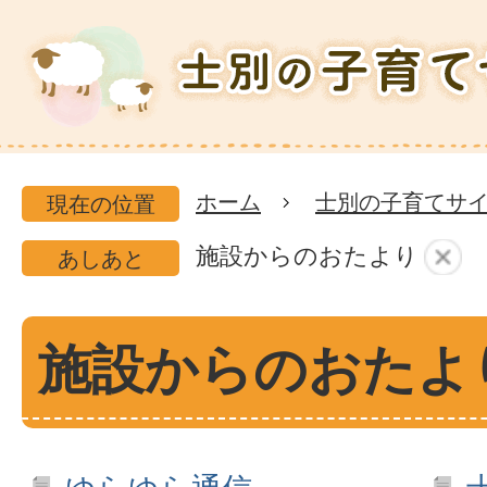
士
別
市
の
ホーム
士別の子育てサ
現在の位置
子
施設からのおたより
あしあと
育
て
施設からのおたよ
サ
イ
ト