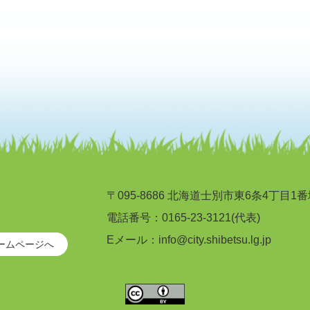
〒095-8686 北海道士別市東6条4丁目1
電話番号：0165-23-3121(代表)
Eメール：info@city.shibetsu.lg.jp
ームページへ