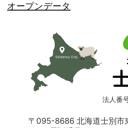
オープンデータ
北
海
道
士
別
市
法人番号4
〒095-8686 北海道士別