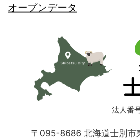
オープンデータ
北
海
道
士
別
市
法人番号4
〒095-8686 北海道士別