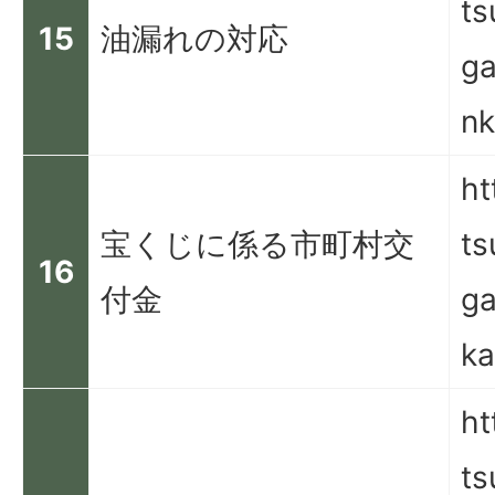
ts
15
油漏れの対応
ga
nk
ht
宝くじに係る市町村交
ts
16
付金
ga
ka
ht
ts