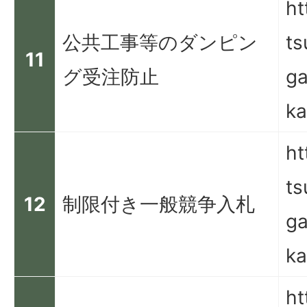
ht
公共工事等のダンピン
ts
11
グ受注防止
ga
ka
ht
ts
12
制限付き一般競争入札
ga
ka
ht