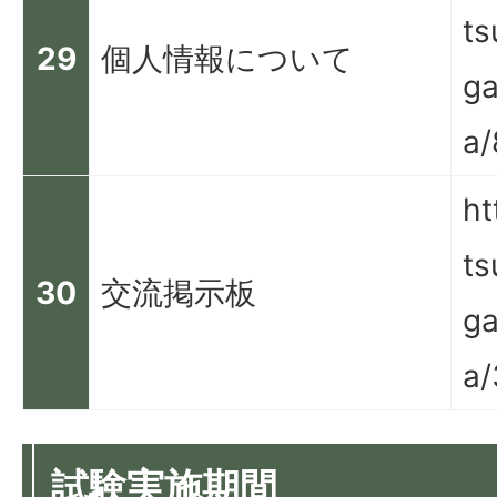
ts
29
個人情報について
ga
a/
ht
ts
30
交流掲示板
ga
a/
試験実施期間