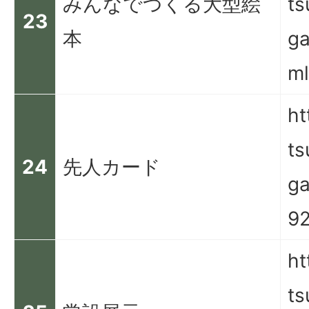
みんなでつくる大型絵
ts
23
本
ga
ml
ht
ts
24
先人カード
ga
92
ht
ts