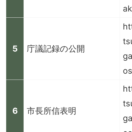
ak
ht
ts
5
庁議記録の公開
ga
os
ht
ts
6
市長所信表明
ga