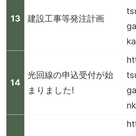
ts
13
建設工事等発注計画
ga
ka
ht
光回線の申込受付が始
ts
14
まりました!
ga
nk
ht