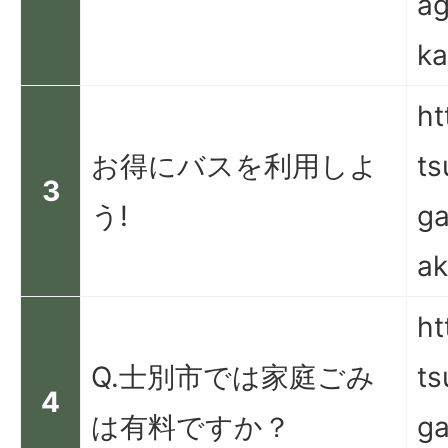
ag
ka
ht
お得にバスを利用しよ
ts
3
う!
ga
ak
ht
Q.士別市では家庭ごみ
ts
4
は有料ですか？
ga