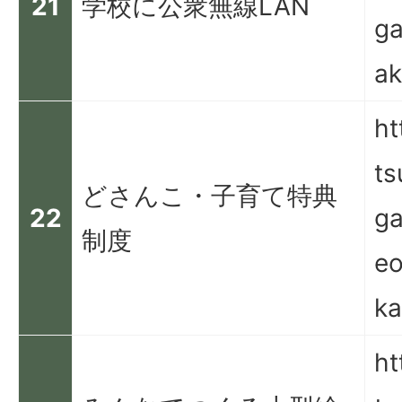
21
学校に公衆無線LAN
ga
ak
ht
ts
どさんこ・子育て特典
22
g
制度
eo
ka
ht