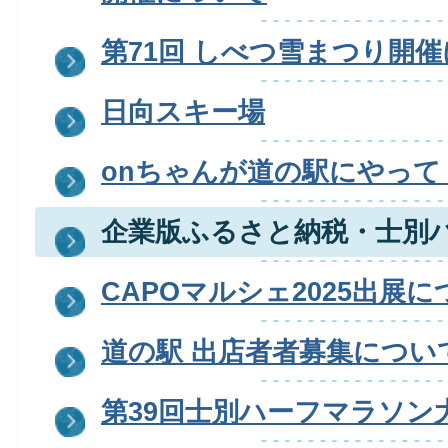
第71回 しべつ雪まつり開
日向スキー場
onちゃんが道の駅にやって
企業版ふるさと納税・士別
CAPOマルシェ2025出展
道の駅 出店者者募集につい
第39回士別ハーフマラソン